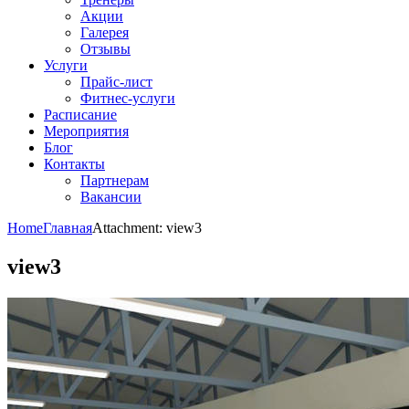
Акции
Галерея
Отзывы
Услуги
Прайс-лист
Фитнес-услуги
Расписание
Мероприятия
Блог
Контакты
Партнерам
Вакансии
Home
Главная
Attachment: view3
view3