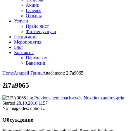
Акции
Галерея
Отзывы
Услуги
Прайс-лист
Фитнес-услуги
Расписание
Мероприятия
Блог
Контакты
Партнерам
Вакансии
Home
Андрей Гринь
Attachment: 2i7a9065
2i7a9065
Previous item
coach-cycle
Next item
andrey-grin
Started
28.10.2016
1157
No image description ...
Обсуждение
Your email address will not be published. Required fields are