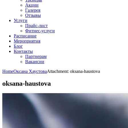
Акции
Галерея
Отзывы
Услуги
Прайс-лист
Фитнес-услуги
Расписание
Мероприятия
Блог
Контакты
Партнерам
Вакансии
Home
Оксана Хаустова
Attachment: oksana-haustova
oksana-haustova