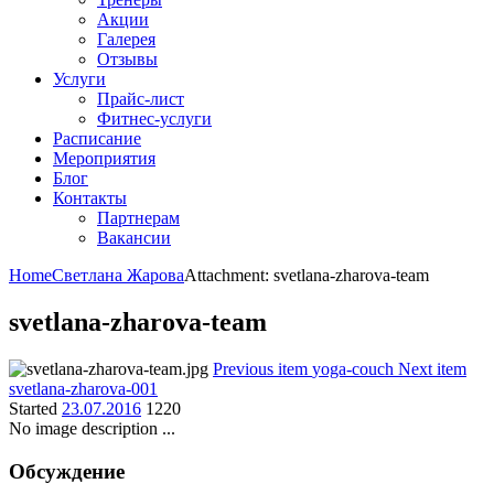
Акции
Галерея
Отзывы
Услуги
Прайс-лист
Фитнес-услуги
Расписание
Мероприятия
Блог
Контакты
Партнерам
Вакансии
Home
Светлана Жарова
Attachment: svetlana-zharova-team
svetlana-zharova-team
Previous item
yoga-couch
Next item
svetlana-zharova-001
Started
23.07.2016
1220
No image description ...
Обсуждение