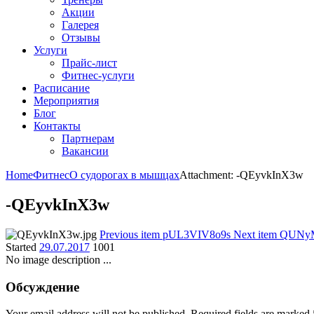
Акции
Галерея
Отзывы
Услуги
Прайс-лист
Фитнес-услуги
Расписание
Мероприятия
Блог
Контакты
Партнерам
Вакансии
Home
Фитнес
О судорогах в мышцах
Attachment: -QEyvkInX3w
-QEyvkInX3w
Previous item
pUL3VIV8o9s
Next item
QUNy
Started
29.07.2017
1001
No image description ...
Обсуждение
Your email address will not be published. Required fields are marked 